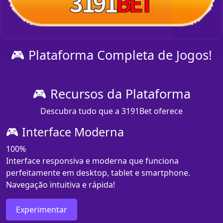
🎮 Plataforma Completa de Jogos!
🎮 Recursos da Plataforma
Descubra tudo que a 3191Bet oferece
🎮 Interface Moderna
100%
Interface responsiva e moderna que funciona
perfeitamente em desktop, tablet e smartphone.
Navegação intuitiva e rápida!
Experimentar