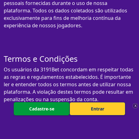
pessoais fornecidas durante o uso de nossa
plataforma. Todos os dados coletados são utilizados
exclusivamente para fins de melhoria contínua da
experiência de nossos jogadores.
Termos e Condições
Os usuários da 3191Bet concordam em respeitar todas
as regras e regulamentos estabelecidos. É importante
ler e entender todos os termos antes de utilizar nossa
plataforma. A violação destes termos pode resultar em
penalizações ou na suspensão da conta.
X
Cadastre-se
Entrar