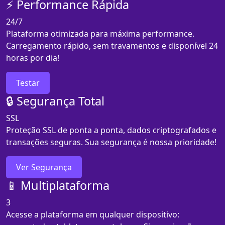
⚡ Performance Rápida
24/7
Plataforma otimizada para máxima performance.
Carregamento rápido, sem travamentos e disponível 24
horas por dia!
Testar
🔒 Segurança Total
SSL
Proteção SSL de ponta a ponta, dados criptografados e
transações seguras. Sua segurança é nossa prioridade!
Ver Segurança
📱 Multiplataforma
3
Acesse a plataforma em qualquer dispositivo: