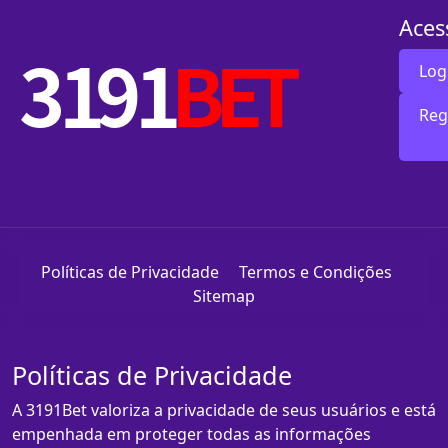
Aces
Log
Reg
Políticas de Privacidade
Termos e Condições
Sitemap
Políticas de Privacidade
A 3191Bet valoriza a privacidade de seus usuários e está
empenhada em proteger todas as informações