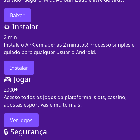
Baixar
⚙️ Instalar
2 min
Instale o APK em apenas 2 minutos! Processo simples e
guiado para qualquer usuário Android.
Instalar
🎮 Jogar
2000+
Acesse todos os jogos da plataforma: slots, cassino,
apostas esportivas e muito mais!
Ver Jogos
🔒 Segurança