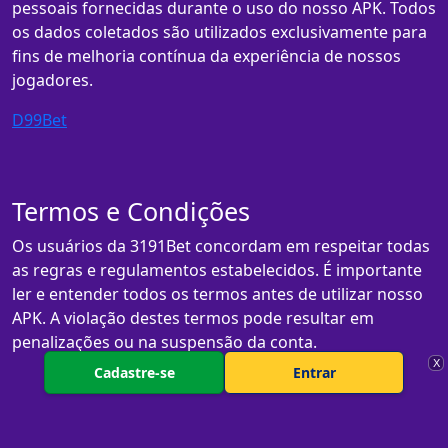
pessoais fornecidas durante o uso do nosso APK. Todos
os dados coletados são utilizados exclusivamente para
fins de melhoria contínua da experiência de nossos
jogadores.
D99Bet
Termos e Condições
Os usuários da 3191Bet concordam em respeitar todas
as regras e regulamentos estabelecidos. É importante
ler e entender todos os termos antes de utilizar nosso
APK. A violação destes termos pode resultar em
penalizações ou na suspensão da conta.
X
Cadastre-se
Entrar