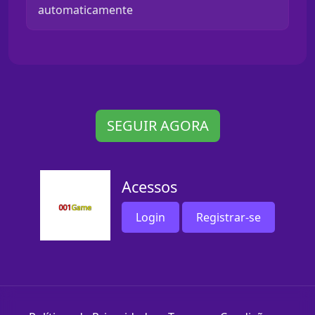
automaticamente
SEGUIR AGORA
Acessos
Login
Registrar-se