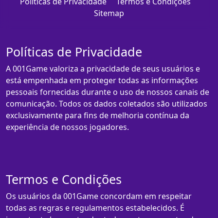
Políticas de Privacidade
Termos e Condições
Sitemap
Políticas de Privacidade
A 001Game valoriza a privacidade de seus usuários e
está empenhada em proteger todas as informações
pessoais fornecidas durante o uso de nossos canais de
comunicação. Todos os dados coletados são utilizados
exclusivamente para fins de melhoria contínua da
experiência de nossos jogadores.
Termos e Condições
Os usuários da 001Game concordam em respeitar
todas as regras e regulamentos estabelecidos. É