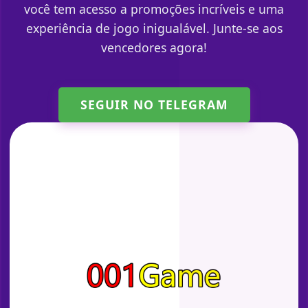
você tem acesso a promoções incríveis e uma
experiência de jogo inigualável. Junte-se aos
vencedores agora!
SEGUIR NO TELEGRAM