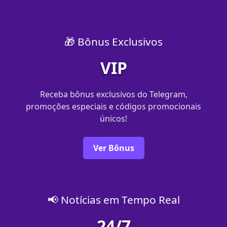
🎁 Bônus Exclusivos
VIP
Receba bônus exclusivos do Telegram,
promoções especiais e códigos promocionais
únicos!
Ver Bônus
📢 Notícias em Tempo Real
24/7