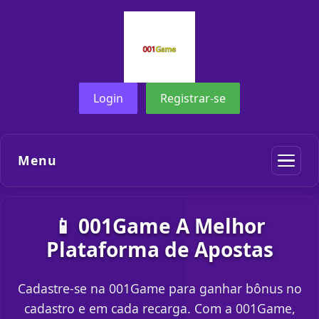
Login
Registrar-se
Menu
📱 001Game A Melhor
Plataforma de Apostas
Cadastre-se na 001Game para ganhar bônus no
cadastro e em cada recarga. Com a 001Game,