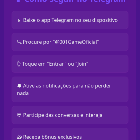
📱 Baixe o app Telegram no seu dispositivo
🔍 Procure por "@001GameOficial"
👆 Toque em "Entrar" ou "Join"
🔔 Ative as notificações para não perder
nada
💬 Participe das conversas e interaja
🎁 Receba bônus exclusivos