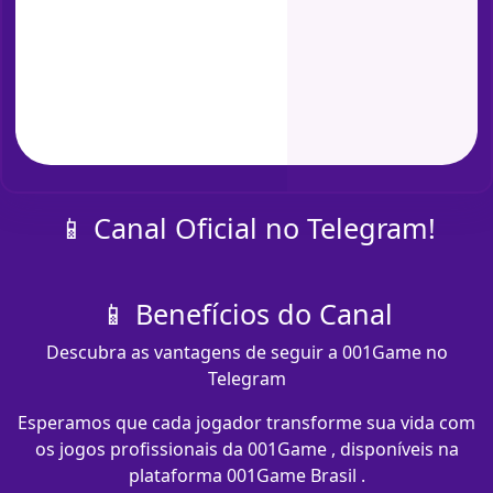
📱 Canal Oficial no Telegram!
📱 Benefícios do Canal
Descubra as vantagens de seguir a 001Game no
Telegram
Esperamos que cada jogador transforme sua vida com
os jogos profissionais da 001Game , disponíveis na
plataforma 001Game Brasil .