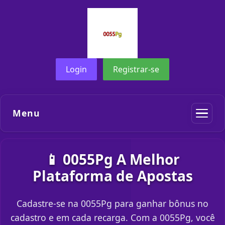
Login
Registrar-se
Menu
📱 0055Pg A Melhor
Plataforma de Apostas
Cadastre-se na 0055Pg para ganhar bônus no
cadastro e em cada recarga. Com a 0055Pg, você