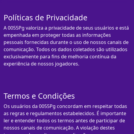
Políticas de Privacidade
A 0055Pg valoriza a privacidade de seus usuários e está
empenhada em proteger todas as informações
pessoais fornecidas durante o uso de nossos canais de
comunicação. Todos os dados coletados são utilizados
exclusivamente para fins de melhoria contínua da
experiência de nossos jogadores.
Termos e Condições
Os usuários da 0055Pg concordam em respeitar todas
as regras e regulamentos estabelecidos. É importante
ler e entender todos os termos antes de participar de
nossos canais de comunicação. A violação destes