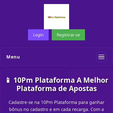
Login
Registrar-se
Menu
📱 10Pm Plataforma A Melhor
Plataforma de Apostas
Cadastre-se na 10Pm Plataforma para ganhar
bônus no cadastro e em cada recarga. Com a