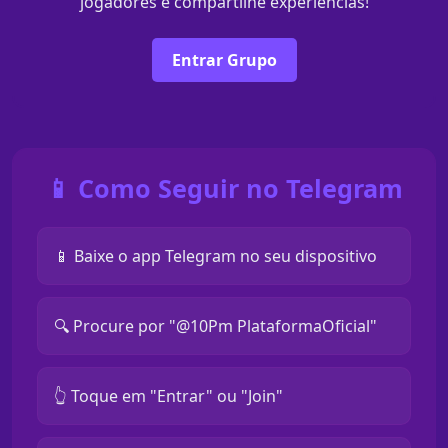
jogadores e compartilhe experiências!
Entrar Grupo
📱 Como Seguir no Telegram
📱 Baixe o app Telegram no seu dispositivo
🔍 Procure por "@10Pm PlataformaOficial"
👆 Toque em "Entrar" ou "Join"