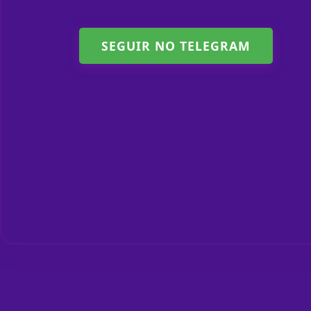
SEGUIR NO TELEGRAM