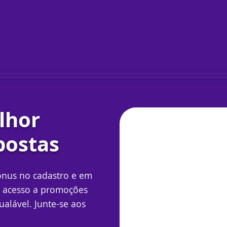
lhor
postas
ônus no cadastro e em
m acesso a promoções
ualável. Junte-se aos