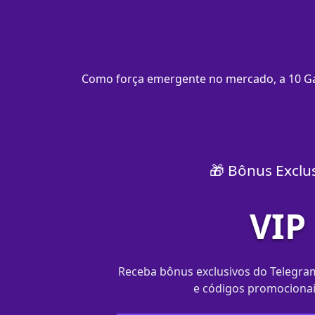
Como força emergente no mercado, a 10 Gam
🎁 Bônus Exclu
VIP
Receba bônus exclusivos do Telegra
e códigos promocionai