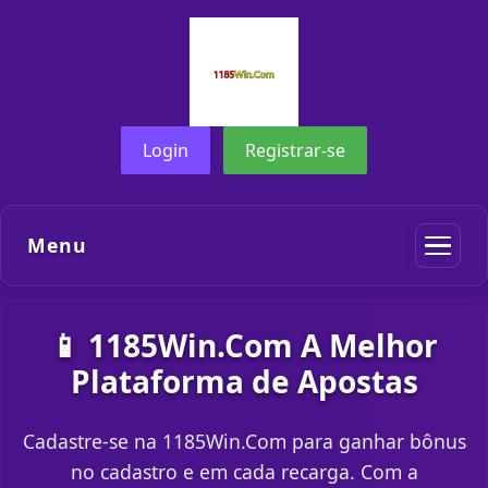
Login
Registrar-se
Menu
📱 1185Win.Com A Melhor
Plataforma de Apostas
Cadastre-se na 1185Win.Com para ganhar bônus
no cadastro e em cada recarga. Com a