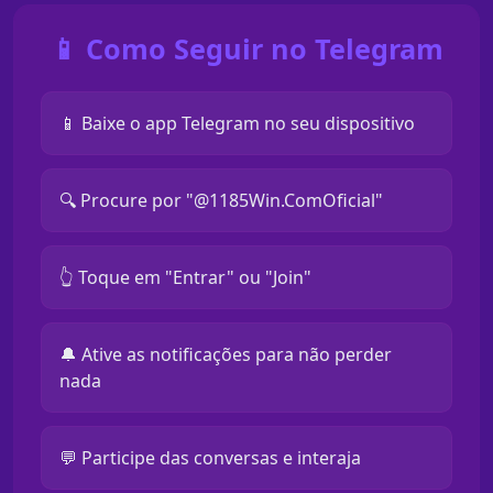
📱 Como Seguir no Telegram
📱 Baixe o app Telegram no seu dispositivo
🔍 Procure por "@1185Win.ComOficial"
👆 Toque em "Entrar" ou "Join"
🔔 Ative as notificações para não perder
nada
💬 Participe das conversas e interaja