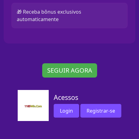
🎁 Receba bônus exclusivos
automaticamente
SEGUIR AGORA
Acessos
Login
Registrar-se