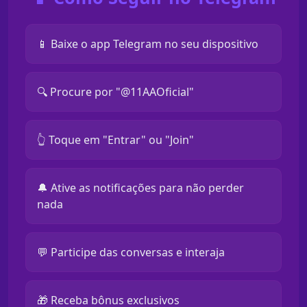
📱 Baixe o app Telegram no seu dispositivo
🔍 Procure por "@11AAOficial"
👆 Toque em "Entrar" ou "Join"
🔔 Ative as notificações para não perder
nada
💬 Participe das conversas e interaja
🎁 Receba bônus exclusivos