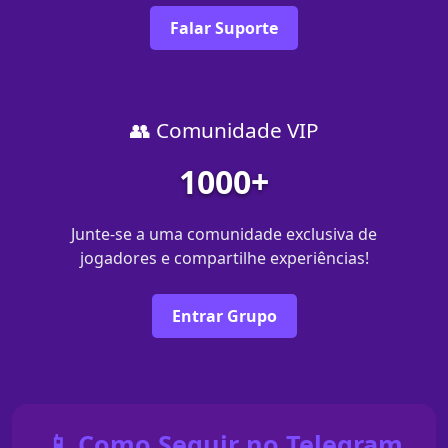
Falar Suporte
👥 Comunidade VIP
1000+
Junte-se a uma comunidade exclusiva de
jogadores e compartilhe experiências!
Entrar Grupo
📱 Como Seguir no Telegram