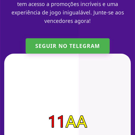
tem acesso a promoções incríveis e uma
experiência de jogo inigualável. Junte-se aos
vencedores agora!
SEGUIR NO TELEGRAM