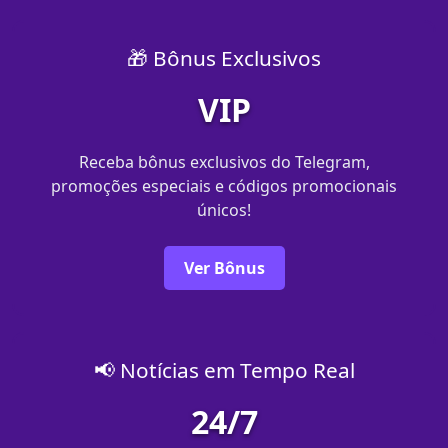
🎁 Bônus Exclusivos
VIP
Receba bônus exclusivos do Telegram,
promoções especiais e códigos promocionais
únicos!
Ver Bônus
📢 Notícias em Tempo Real
24/7