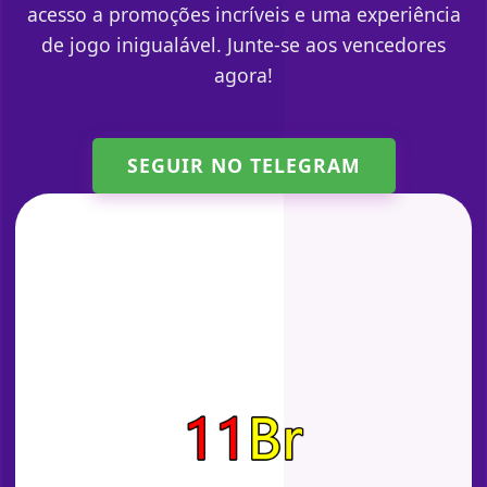
acesso a promoções incríveis e uma experiência
de jogo inigualável. Junte-se aos vencedores
agora!
SEGUIR NO TELEGRAM