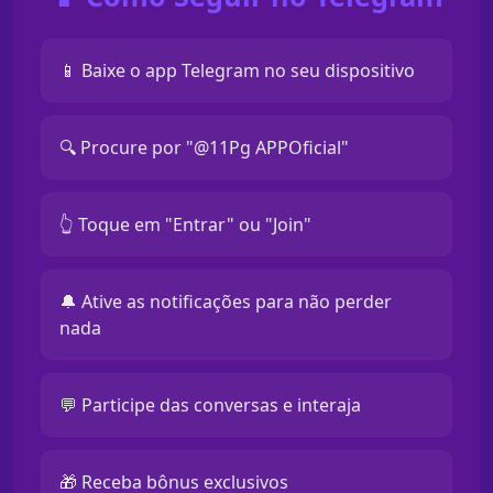
📱 Baixe o app Telegram no seu dispositivo
🔍 Procure por "@11Pg APPOficial"
👆 Toque em "Entrar" ou "Join"
🔔 Ative as notificações para não perder
nada
💬 Participe das conversas e interaja
🎁 Receba bônus exclusivos