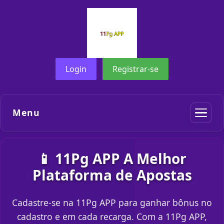
Login
Registrar-se
Menu
📱 11Pg APP A Melhor
Plataforma de Apostas
Cadastre-se na 11Pg APP para ganhar bônus no
cadastro e em cada recarga. Com a 11Pg APP,