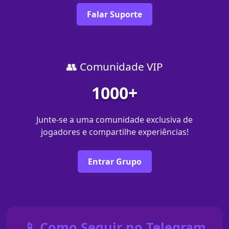
Falar Suporte
👥 Comunidade VIP
1000+
Junte-se a uma comunidade exclusiva de
jogadores e compartilhe experiências!
Entrar Grupo
📱 Como Seguir no Telegram