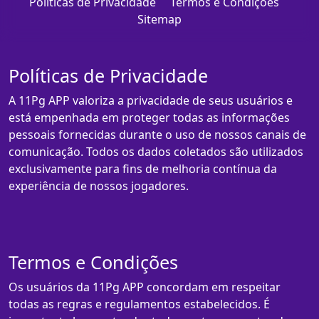
Políticas de Privacidade
Termos e Condições
Sitemap
Políticas de Privacidade
A 11Pg APP valoriza a privacidade de seus usuários e
está empenhada em proteger todas as informações
pessoais fornecidas durante o uso de nossos canais de
comunicação. Todos os dados coletados são utilizados
exclusivamente para fins de melhoria contínua da
experiência de nossos jogadores.
Termos e Condições
Os usuários da 11Pg APP concordam em respeitar
todas as regras e regulamentos estabelecidos. É