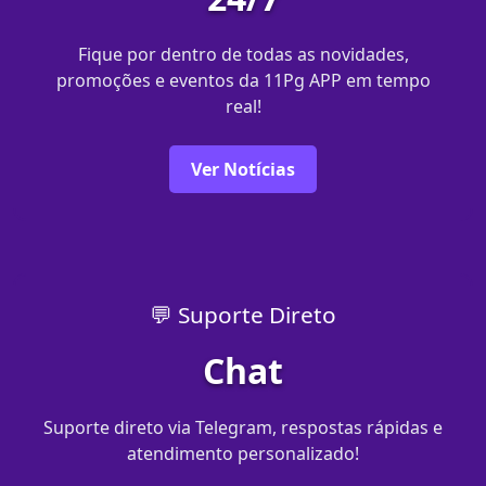
Fique por dentro de todas as novidades,
promoções e eventos da 11Pg APP em tempo
real!
Ver Notícias
💬 Suporte Direto
Chat
Suporte direto via Telegram, respostas rápidas e
atendimento personalizado!