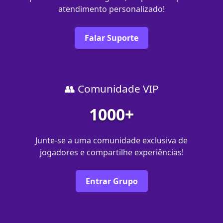
atendimento personalizado!
Falar Suporte
👥 Comunidade VIP
1000+
Junte-se a uma comunidade exclusiva de
jogadores e compartilhe experiências!
Entrar Grupo