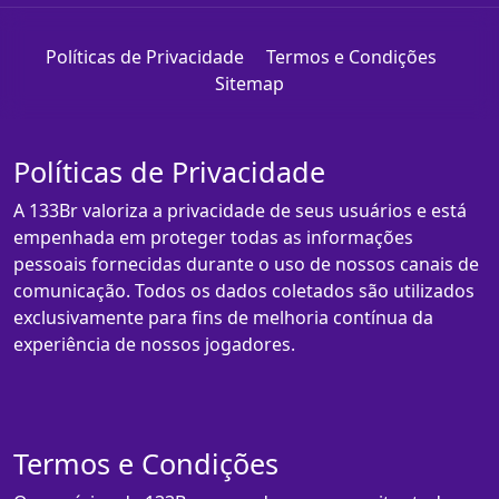
Políticas de Privacidade
Termos e Condições
Sitemap
Políticas de Privacidade
A 133Br valoriza a privacidade de seus usuários e está
empenhada em proteger todas as informações
pessoais fornecidas durante o uso de nossos canais de
comunicação. Todos os dados coletados são utilizados
exclusivamente para fins de melhoria contínua da
experiência de nossos jogadores.
Termos e Condições