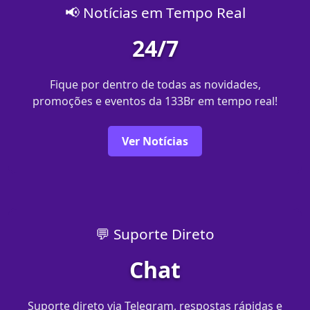
📢 Notícias em Tempo Real
24/7
Fique por dentro de todas as novidades,
promoções e eventos da 133Br em tempo real!
Ver Notícias
💬 Suporte Direto
Chat
Suporte direto via Telegram, respostas rápidas e