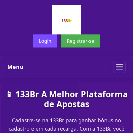
Login
Registrar-se
Menu
📱 133Br A Melhor Plataforma
de Apostas
Cadastre-se na 133Br para ganhar bônus no
cadastro e em cada recarga. Com a 133Br, você