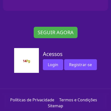
SEGUIR AGORA
Acessos
Login
Registrar-se
Políticas de Privacidade
Termos e Condições
Sitemap