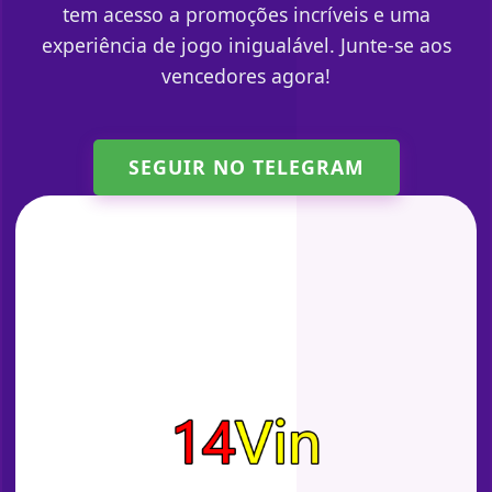
tem acesso a promoções incríveis e uma
experiência de jogo inigualável. Junte-se aos
vencedores agora!
SEGUIR NO TELEGRAM