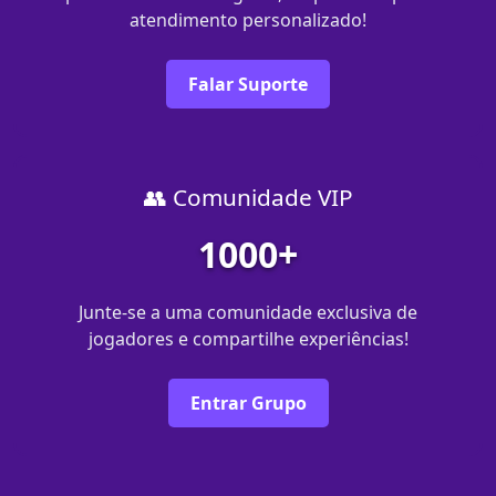
atendimento personalizado!
Falar Suporte
👥 Comunidade VIP
1000+
Junte-se a uma comunidade exclusiva de
jogadores e compartilhe experiências!
Entrar Grupo