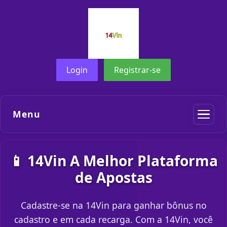
Login
Registrar-se
Menu
📱 14Vin A Melhor Plataforma
de Apostas
Cadastre-se na 14Vin para ganhar bônus no
cadastro e em cada recarga. Com a 14Vin, você