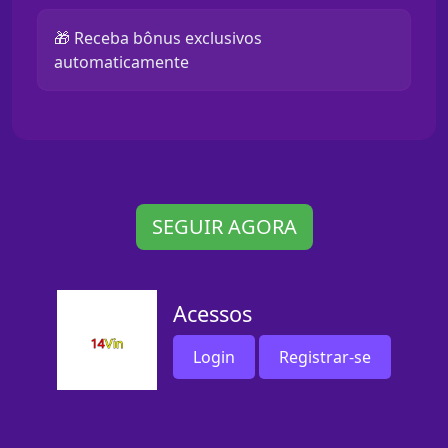
🎁 Receba bônus exclusivos
automaticamente
SEGUIR AGORA
Acessos
Login
Registrar-se