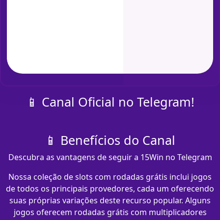
📱 Canal Oficial no Telegram!
📱 Benefícios do Canal
Descubra as vantagens de seguir a 15Win no Telegram
Nossa coleção de slots com rodadas grátis inclui jogos
de todos os principais provedores, cada um oferecendo
suas próprias variações deste recurso popular. Alguns
jogos oferecem rodadas grátis com multiplicadores