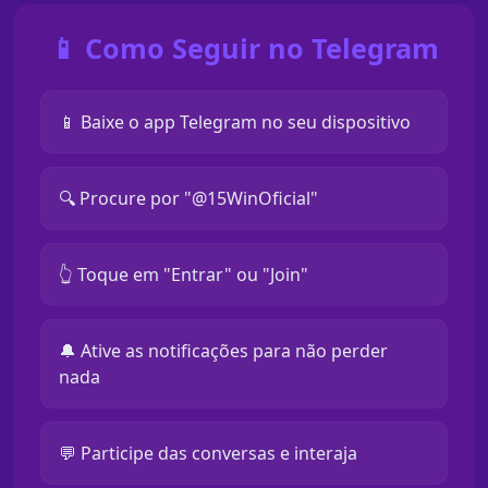
📱 Como Seguir no Telegram
📱 Baixe o app Telegram no seu dispositivo
🔍 Procure por "@15WinOficial"
👆 Toque em "Entrar" ou "Join"
🔔 Ative as notificações para não perder
nada
💬 Participe das conversas e interaja