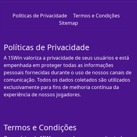
Políticas de Privacidade
Termos e Condições
Sitemap
Políticas de Privacidade
A 15Win valoriza a privacidade de seus usuários e está
empenhada em proteger todas as informações
pessoais fornecidas durante o uso de nossos canais de
comunicação. Todos os dados coletados são utilizados
exclusivamente para fins de melhoria contínua da
experiência de nossos jogadores.
Termos e Condições