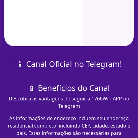
📱 Canal Oficial no Telegram!
📱 Benefícios do Canal
Descubra as vantagens de seguir a 1766Win APP no
Telegram
As informações de endereço incluem seu endereço
residencial completo, incluindo CEP, cidade, estado e
país. Estas informações são necessárias para