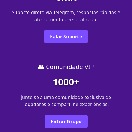
Suporte direto via Telegram, respostas rápidas e
atendimento personalizado!
Falar Suporte
👥 Comunidade VIP
1000+
Junte-se a uma comunidade exclusiva de
jogadores e compartilhe experiências!
Entrar Grupo