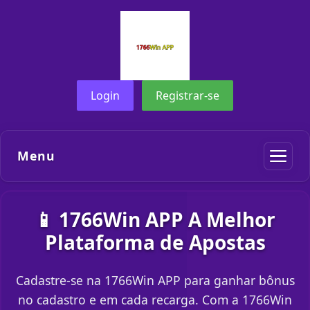
Login
Registrar-se
Menu
📱 1766Win APP A Melhor
Plataforma de Apostas
Cadastre-se na 1766Win APP para ganhar bônus
no cadastro e em cada recarga. Com a 1766Win