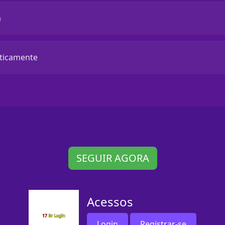
a
aticamente
SEGUIR AGORA
Acessos
Login
Registrar-se