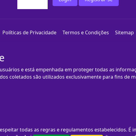
Políticas de Privacidade
Termos e Condições
Sitemap
de
us usuários e está empenhada em proteger todas as informa
os coletados são utilizados exclusivamente para fins de m
speitar todas as regras e regulamentos estabelecidos. É i