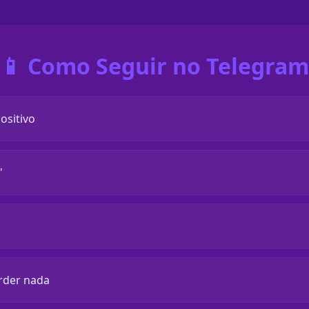
📱 Como Seguir no Telegram
ositivo
"
erder nada