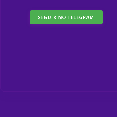
SEGUIR NO TELEGRAM