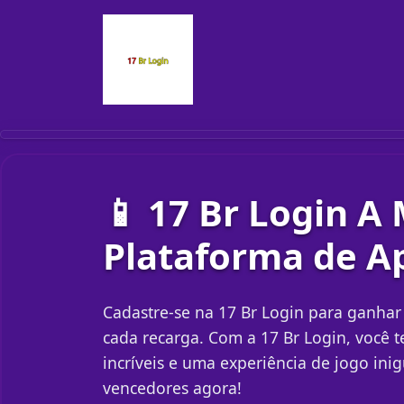
📱 17 Br Login A
Plataforma de A
Cadastre-se na 17 Br Login para ganha
cada recarga. Com a 17 Br Login, você
incríveis e uma experiência de jogo inig
vencedores agora!