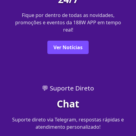
Fique por dentro de todas as novidades,
promoções e eventos da 188W APP em tempo
real!
Ver Notícias
💬 Suporte Direto
Chat
Suporte direto via Telegram, respostas rápidas e
atendimento personalizado!