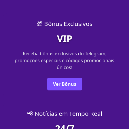
🎁 Bônus Exclusivos
VIP
Receba bônus exclusivos do Telegram,
promoções especiais e códigos promocionais
únicos!
Ver Bônus
📢 Notícias em Tempo Real
24/7