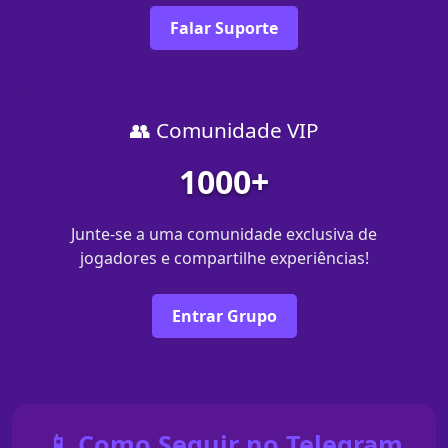
Falar Suporte
👥 Comunidade VIP
1000+
Junte-se a uma comunidade exclusiva de
jogadores e compartilhe experiências!
Entrar Grupo
📱 Como Seguir no Telegram