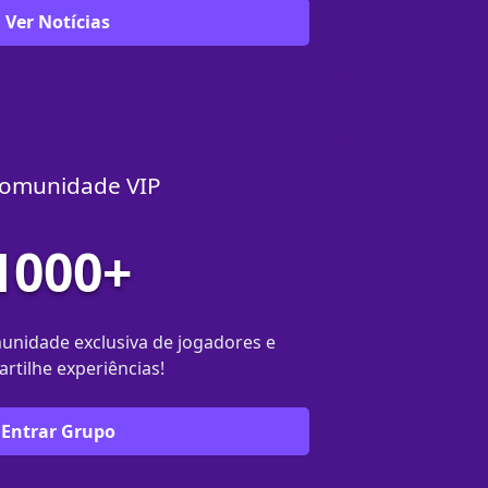
Ver Notícias
Comunidade VIP
1000+
unidade exclusiva de jogadores e
rtilhe experiências!
Entrar Grupo