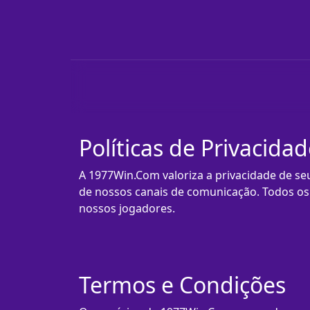
Políticas de Privacida
A 1977Win.Com valoriza a privacidade de s
de nossos canais de comunicação. Todos os 
nossos jogadores.
Termos e Condições