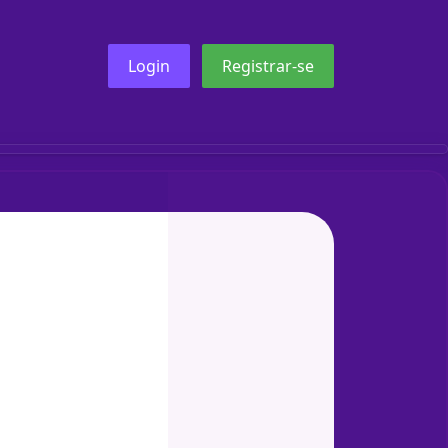
Login
Registrar-se