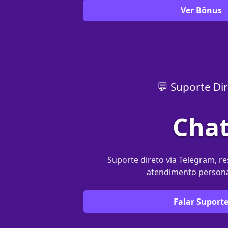
Ver Bônus
💬 Suporte Di
Cha
Suporte direto via Telegram, r
atendimento persona
Falar Suport