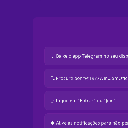
📱 Baixe o app Telegram no seu disp
🔍 Procure por "@1977Win.ComOfici
👆 Toque em "Entrar" ou "Join"
🔔 Ative as notificações para não p