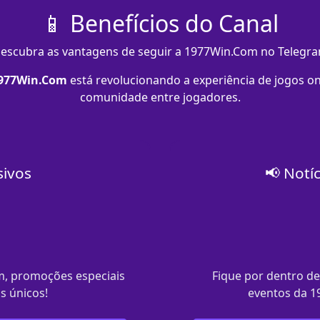
📱 Benefícios do Canal
escubra as vantagens de seguir a 1977Win.Com no Telegr
977Win.Com
está revolucionando a experiência de jogos o
comunidade entre jogadores.
sivos
📢 Notí
m, promoções especiais
Fique por dentro d
s únicos!
eventos da 1