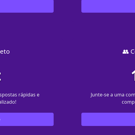
reto
👥 
t
espostas rápidas e
Junte-se a uma com
lizado!
compa
e