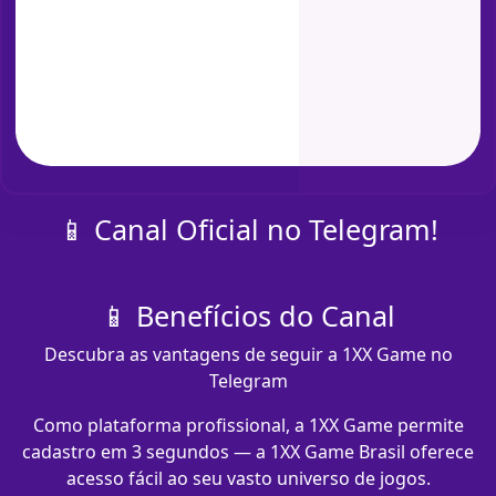
📱 Canal Oficial no Telegram!
📱 Benefícios do Canal
Descubra as vantagens de seguir a 1XX Game no
Telegram
Como plataforma profissional, a 1XX Game permite
cadastro em 3 segundos — a 1XX Game Brasil oferece
acesso fácil ao seu vasto universo de jogos.