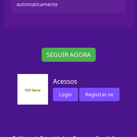
automaticamente
SEGUIR AGORA
Acessos
Login
Registrar-se