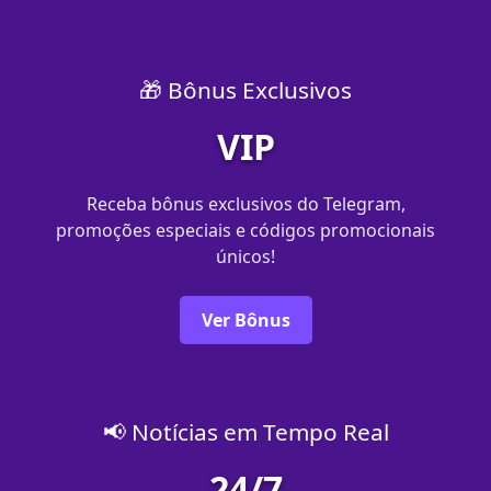
🎁 Bônus Exclusivos
VIP
Receba bônus exclusivos do Telegram,
promoções especiais e códigos promocionais
únicos!
Ver Bônus
📢 Notícias em Tempo Real
24/7