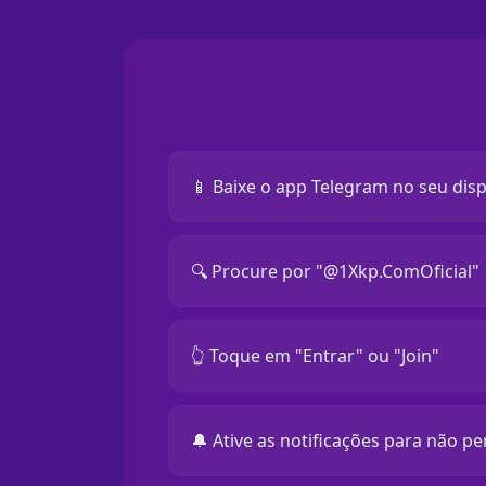
📱 Baixe o app Telegram no seu disp
🔍 Procure por "@1Xkp.ComOficial"
👆 Toque em "Entrar" ou "Join"
🔔 Ative as notificações para não p