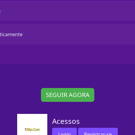
a
aticamente
SEGUIR AGORA
Acessos
Login
Registrar-se