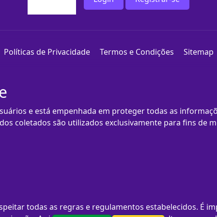
Políticas de Privacidade
Termos e Condições
Sitemap
de
 usuários e está empenhada em proteger todas as informaçõ
os coletados são utilizados exclusivamente para fins de m
eitar todas as regras e regulamentos estabelecidos. É im