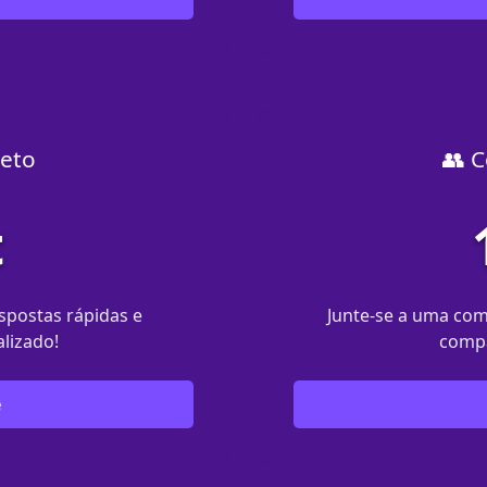
reto
👥 
t
espostas rápidas e
Junte-se a uma com
lizado!
compa
e