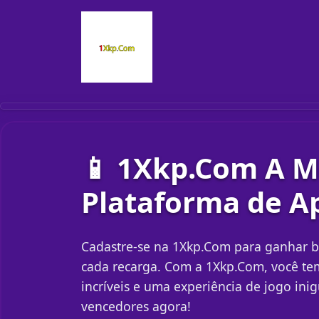
📱 1Xkp.Com A M
Plataforma de A
Cadastre-se na 1Xkp.Com para ganhar 
cada recarga. Com a 1Xkp.Com, você t
incríveis e uma experiência de jogo inig
vencedores agora!