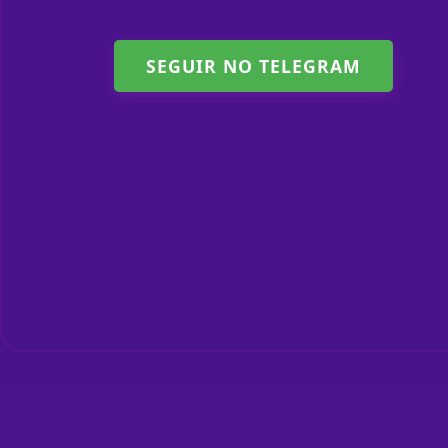
SEGUIR NO TELEGRAM