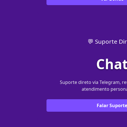
💬 Suporte Di
Cha
Suporte direto via Telegram, r
atendimento persona
Falar Suport