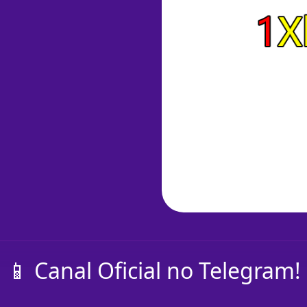
📱 Canal Oficial no Telegram!