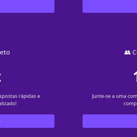
reto
👥 
t
espostas rápidas e
Junte-se a uma com
lizado!
compa
e