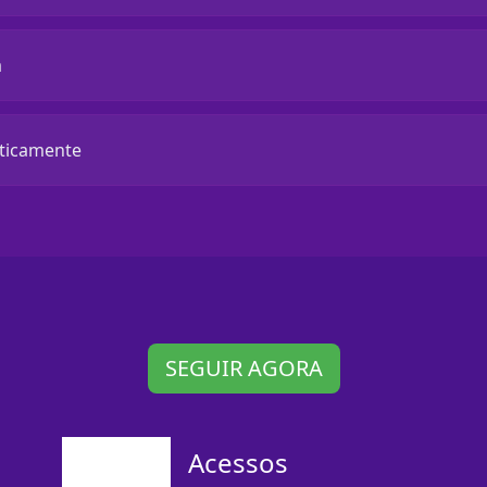
a
aticamente
SEGUIR AGORA
Acessos