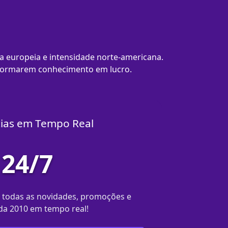
ca europeia e intensidade norte-americana.
sformarem conhecimento em lucro.
cias em Tempo Real
24/7
e todas as novidades, promoções e
da 2010 em tempo real!