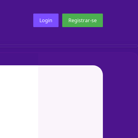
Login
Registrar-se