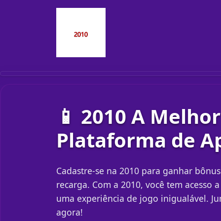
📱 2010 A Melhor
Plataforma de A
Cadastre-se na 2010 para ganhar bônus
recarga. Com a 2010, você tem acesso a
uma experiência de jogo inigualável. J
agora!