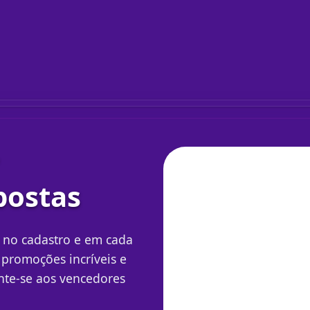
postas
 no cadastro e em cada
 promoções incríveis e
unte-se aos vencedores