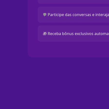
💬 Participe das conversas e interaj
🎁 Receba bônus exclusivos autom