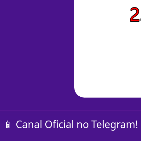
📱 Canal Oficial no Telegram!