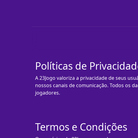
Políticas de Privacida
A 23Jogo valoriza a privacidade de seus us
nossos canais de comunicação. Todos os dad
jogadores.
Termos e Condições