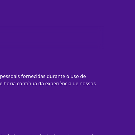
 pessoais fornecidas durante o uso de
elhoria contínua da experiência de nossos