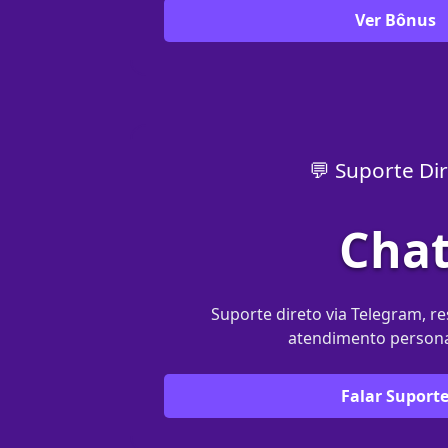
Ver Bônus
💬 Suporte Di
Cha
Suporte direto via Telegram, r
atendimento persona
Falar Suport