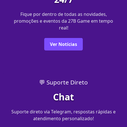
Fique por dentro de todas as novidades,
promoções e eventos da 27B Game em tempo
real!
Ver Notícias
💬 Suporte Direto
Chat
Suporte direto via Telegram, respostas rápidas e
atendimento personalizado!