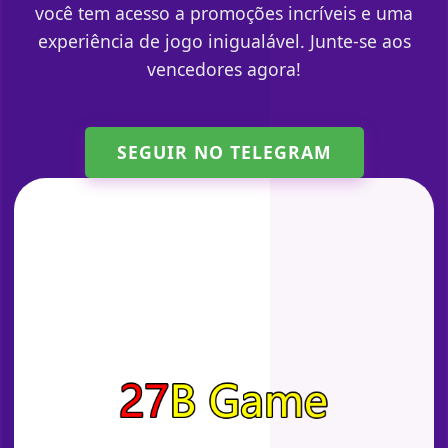
você tem acesso a promoções incríveis e uma
experiência de jogo inigualável. Junte-se aos
vencedores agora!
SEGUIR NO TELEGRAM