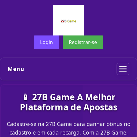
Login
Registrar-se
Menu
📱 27B Game A Melhor
Plataforma de Apostas
Cadastre-se na 27B Game para ganhar bônus no
cadastro e em cada recarga. Com a 27B Game,