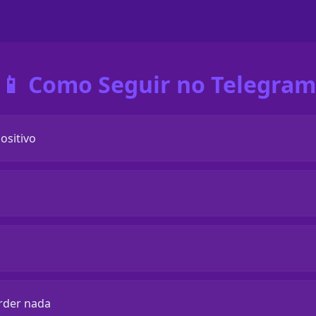
📱 Como Seguir no Telegram
ositivo
erder nada