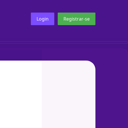
Login
Registrar-se