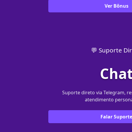
Ver Bônus
💬 Suporte Di
Cha
Suporte direto via Telegram, r
atendimento persona
Falar Suport