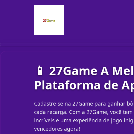
📱 27Game A Me
Plataforma de A
Cadastre-se na 27Game para ganhar bô
cada recarga. Com a 27Game, você tem
incríveis e uma experiência de jogo inig
vencedores agora!