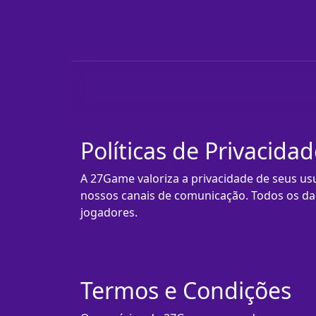
Políticas de Privacida
A 27Game valoriza a privacidade de seus u
nossos canais de comunicação. Todos os dad
jogadores.
Termos e Condições