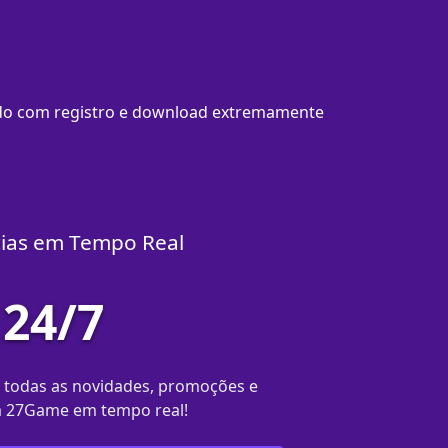
odo com registro e download extremamente
cias em Tempo Real
24/7
e todas as novidades, promoções e
a 27Game em tempo real!