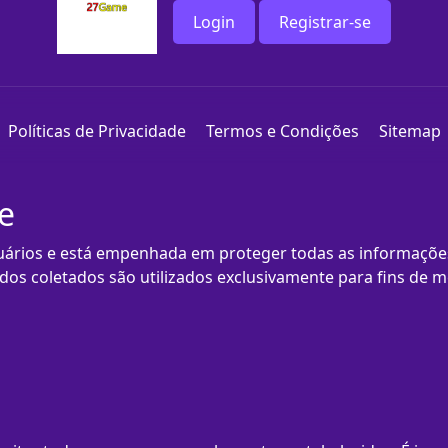
Login
Registrar-se
Políticas de Privacidade
Termos e Condições
Sitemap
de
suários e está empenhada em proteger todas as informaçõe
os coletados são utilizados exclusivamente para fins de m