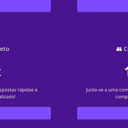
reto
👥 
t
espostas rápidas e
Junte-se a uma com
lizado!
compa
e