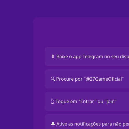
📱 Baixe o app Telegram no seu disp
🔍 Procure por "@27GameOficial"
👆 Toque em "Entrar" ou "Join"
🔔 Ative as notificações para não p