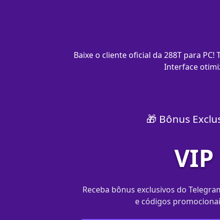
Baixe o cliente oficial da 288T para P
Interface otim
🎁 Bônus Exclu
VIP
Receba bônus exclusivos do Telegra
e códigos promocionai