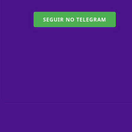
SEGUIR NO TELEGRAM