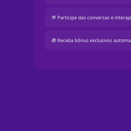
💬 Participe das conversas e interaj
🎁 Receba bônus exclusivos autom