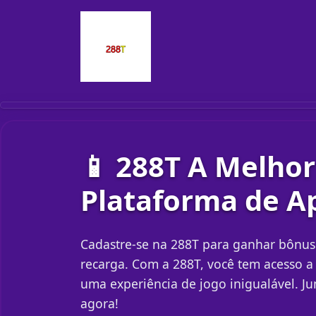
📱 288T A Melhor
Plataforma de A
Cadastre-se na 288T para ganhar bônus
recarga. Com a 288T, você tem acesso a
uma experiência de jogo inigualável. J
agora!