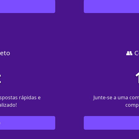
reto
👥 
t
espostas rápidas e
Junte-se a uma com
lizado!
compa
e