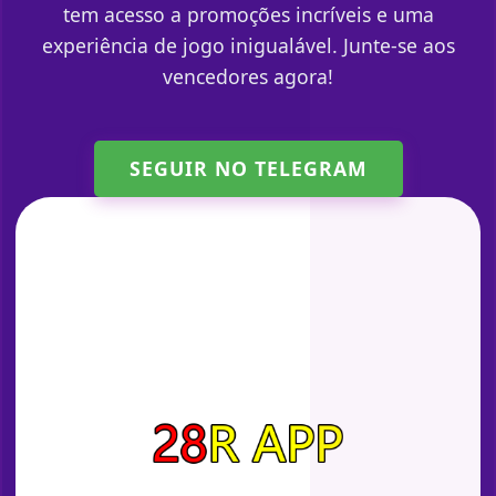
tem acesso a promoções incríveis e uma
experiência de jogo inigualável. Junte-se aos
vencedores agora!
SEGUIR NO TELEGRAM