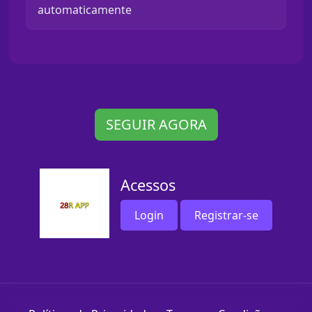
automaticamente
SEGUIR AGORA
Acessos
Login
Registrar-se