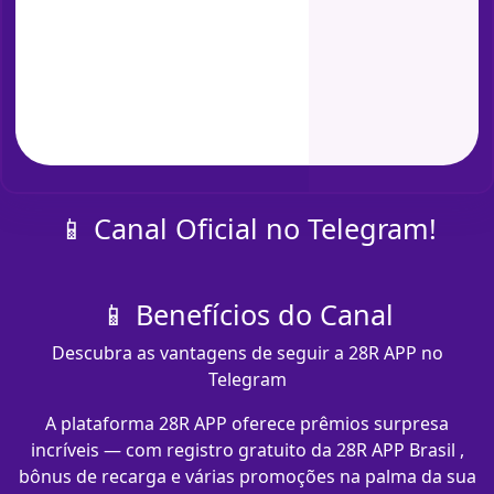
📱 Canal Oficial no Telegram!
📱 Benefícios do Canal
Descubra as vantagens de seguir a 28R APP no
Telegram
A plataforma 28R APP oferece prêmios surpresa
incríveis — com registro gratuito da 28R APP Brasil ,
bônus de recarga e várias promoções na palma da sua