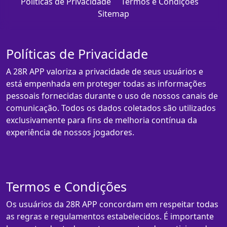
Políticas de Privacidade
Termos e Condições
Sitemap
Políticas de Privacidade
A 28R APP valoriza a privacidade de seus usuários e
está empenhada em proteger todas as informações
pessoais fornecidas durante o uso de nossos canais de
comunicação. Todos os dados coletados são utilizados
exclusivamente para fins de melhoria contínua da
experiência de nossos jogadores.
Termos e Condições
Os usuários da 28R APP concordam em respeitar todas
as regras e regulamentos estabelecidos. É importante