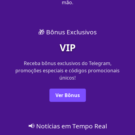
mão.
🎁 Bônus Exclusivos
VIP
Receba bônus exclusivos do Telegram,
promoções especiais e códigos promocionais
únicos!
Ver Bônus
📢 Notícias em Tempo Real