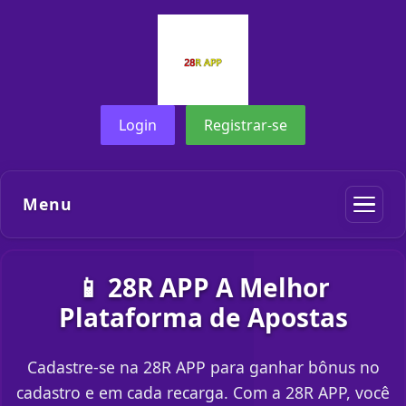
Login
Registrar-se
Menu
📱 28R APP A Melhor
Plataforma de Apostas
Cadastre-se na 28R APP para ganhar bônus no
cadastro e em cada recarga. Com a 28R APP, você