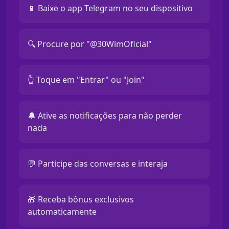
📱 Baixe o app Telegram no seu dispositivo
🔍 Procure por "@30WimOficial"
👆 Toque em "Entrar" ou "Join"
🔔 Ative as notificações para não perder
nada
💬 Participe das conversas e interaja
🎁 Receba bônus exclusivos
automaticamente