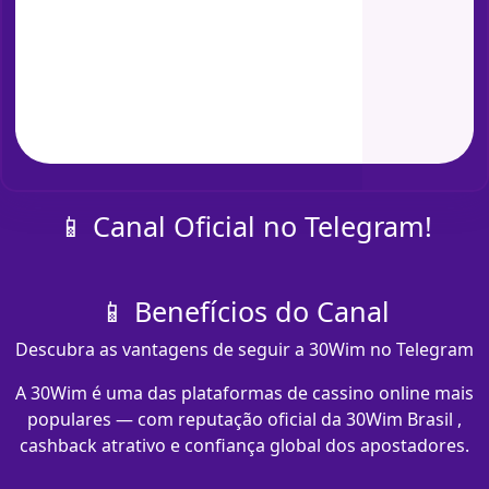
📱 Canal Oficial no Telegram!
📱 Benefícios do Canal
Descubra as vantagens de seguir a 30Wim no Telegram
A 30Wim é uma das plataformas de cassino online mais
populares — com reputação oficial da 30Wim Brasil ,
cashback atrativo e confiança global dos apostadores.