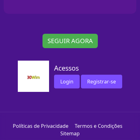
SEGUIR AGORA
Acessos
Login
Registrar-se
Políticas de Privacidade
Termos e Condições
Sitemap