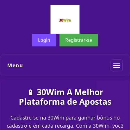
Login
Registrar-se
Menu
📱 30Wim A Melhor
Plataforma de Apostas
Cadastre-se na 30Wim para ganhar bônus no
cadastro e em cada recarga. Com a 30Wim, você