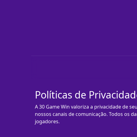
Políticas de Privacida
A 30 Game Win valoriza a privacidade de s
nossos canais de comunicação. Todos os dad
jogadores.