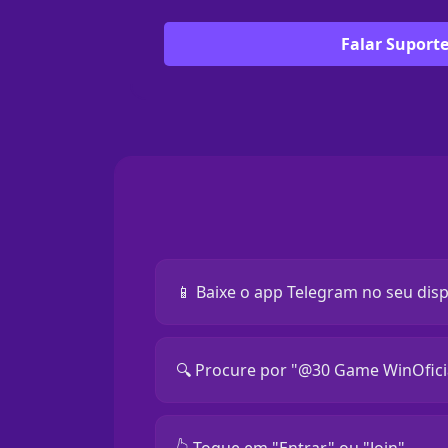
Falar Suport
📱 Baixe o app Telegram no seu disp
🔍 Procure por "@30 Game WinOfici