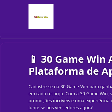
📱 30 Game Win 
Plataforma de A
Cadastre-se na 30 Game Win para ganha
em cada recarga. Com a 30 Game Win, v
promoções incríveis e uma experiência d
Junte-se aos vencedores agora!