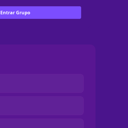
Entrar Grupo