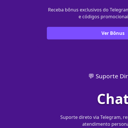
Receba bônus exclusivos do Telegra
e códigos promocionai
Ver Bônus
💬 Suporte Di
Cha
Suporte direto via Telegram, r
atendimento persona