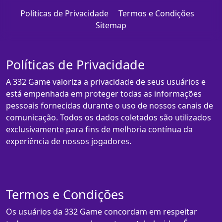
Políticas de Privacidade
Termos e Condições
Sitemap
Políticas de Privacidade
A 332 Game valoriza a privacidade de seus usuários e
está empenhada em proteger todas as informações
pessoais fornecidas durante o uso de nossos canais de
comunicação. Todos os dados coletados são utilizados
exclusivamente para fins de melhoria contínua da
experiência de nossos jogadores.
Termos e Condições
Os usuários da 332 Game concordam em respeitar