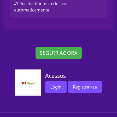
🎁 Receba bônus exclusivos
automaticamente
SEGUIR AGORA
Acessos
Login
Registrar-se