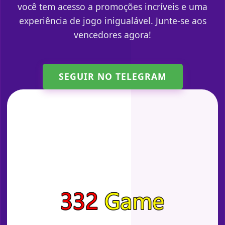
você tem acesso a promoções incríveis e uma
experiência de jogo inigualável. Junte-se aos
vencedores agora!
SEGUIR NO TELEGRAM