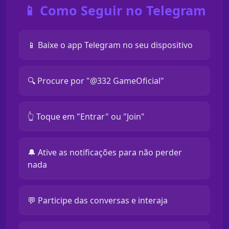
📱 Como Seguir no Telegram
📱 Baixe o app Telegram no seu dispositivo
🔍 Procure por "@332 GameOficial"
👆 Toque em "Entrar" ou "Join"
🔔 Ative as notificações para não perder
nada
💬 Participe das conversas e interaja