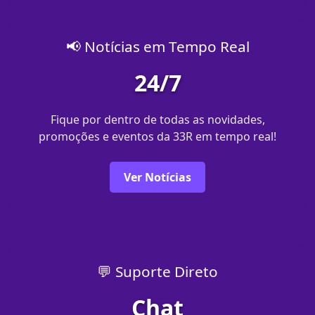
📢 Notícias em Tempo Real
24/7
Fique por dentro de todas as novidades,
promoções e eventos da 33R em tempo real!
Ver Notícias
💬 Suporte Direto
Chat