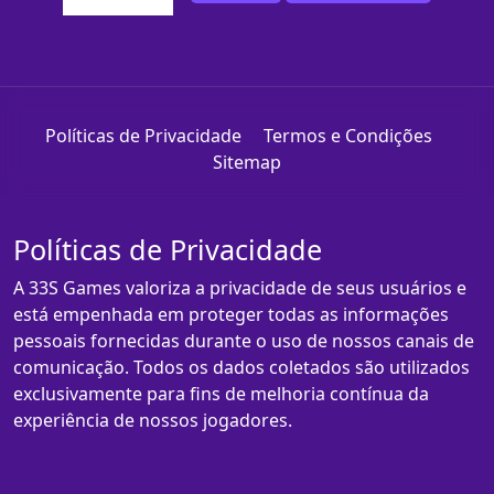
Políticas de Privacidade
Termos e Condições
Sitemap
Políticas de Privacidade
A 33S Games valoriza a privacidade de seus usuários e
está empenhada em proteger todas as informações
pessoais fornecidas durante o uso de nossos canais de
comunicação. Todos os dados coletados são utilizados
exclusivamente para fins de melhoria contínua da
experiência de nossos jogadores.