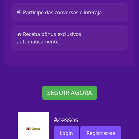
💬 Participe das conversas e interaja
🎁 Receba bônus exclusivos
automaticamente
SEGUIR AGORA
Acessos
Login
Registrar-se