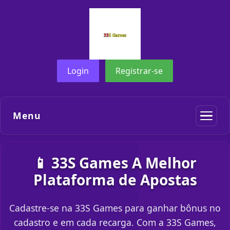
Login
Registrar-se
Menu
📱 33S Games A Melhor
Plataforma de Apostas
Cadastre-se na 33S Games para ganhar bônus no
cadastro e em cada recarga. Com a 33S Games,