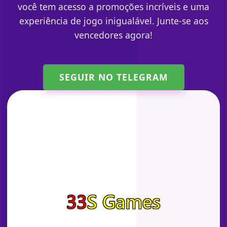
você tem acesso a promoções incríveis e uma
experiência de jogo inigualável. Junte-se aos
vencedores agora!
SEGUIR NO TELEGRAM