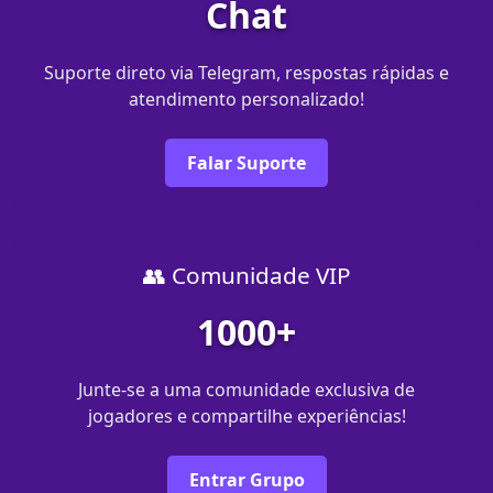
Chat
Suporte direto via Telegram, respostas rápidas e
atendimento personalizado!
Falar Suporte
👥 Comunidade VIP
1000+
Junte-se a uma comunidade exclusiva de
jogadores e compartilhe experiências!
Entrar Grupo