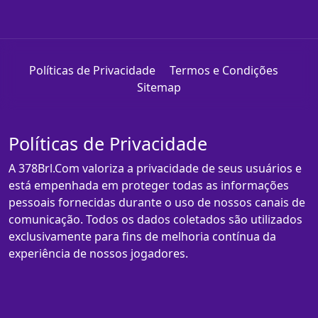
Políticas de Privacidade
Termos e Condições
Sitemap
Políticas de Privacidade
A 378Brl.Com valoriza a privacidade de seus usuários e
está empenhada em proteger todas as informações
pessoais fornecidas durante o uso de nossos canais de
comunicação. Todos os dados coletados são utilizados
exclusivamente para fins de melhoria contínua da
experiência de nossos jogadores.