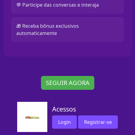
💬 Participe das conversas e interaja
🎁 Receba bônus exclusivos
automaticamente
SEGUIR AGORA
Acessos
Login
Registrar-se