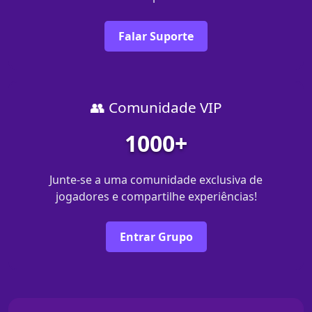
Falar Suporte
👥 Comunidade VIP
1000+
Junte-se a uma comunidade exclusiva de
jogadores e compartilhe experiências!
Entrar Grupo