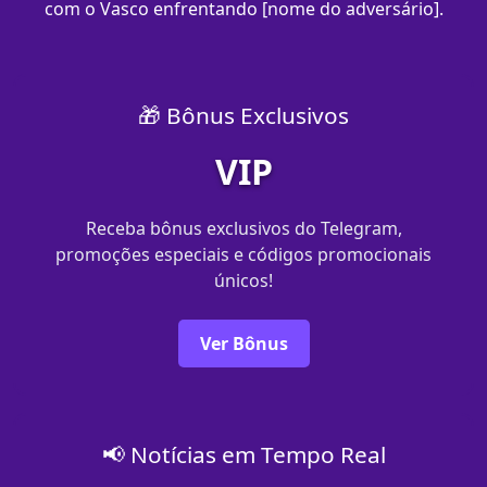
com o Vasco enfrentando [nome do adversário].
🎁 Bônus Exclusivos
VIP
Receba bônus exclusivos do Telegram,
promoções especiais e códigos promocionais
únicos!
Ver Bônus
📢 Notícias em Tempo Real