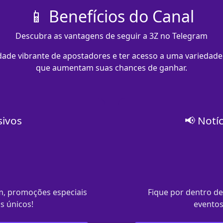
📱 Benefícios do Canal
Descubra as vantagens de seguir a 3Z no Telegram
dade vibrante de apostadores e ter acesso a uma variedade
que aumentam suas chances de ganhar.
sivos
📢 Notí
m, promoções especiais
Fique por dentro d
s únicos!
eventos