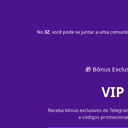
No
3Z
, você pode se juntar a uma comuni
🎁 Bônus Exclu
VIP
Receba bônus exclusivos do Telegra
e códigos promocionai