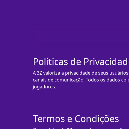
Políticas de Privacida
A 3Z valoriza a privacidade de seus usuári
canais de comunicação. Todos os dados cole
jogadores.
Termos e Condições