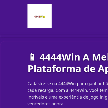
📱 4444Win A Me
Plataforma de A
Cadastre-se na 4444Win para ganhar bô
cada recarga. Com a 4444Win, você tem
incríveis e uma experiência de jogo inig
vencedores agora!