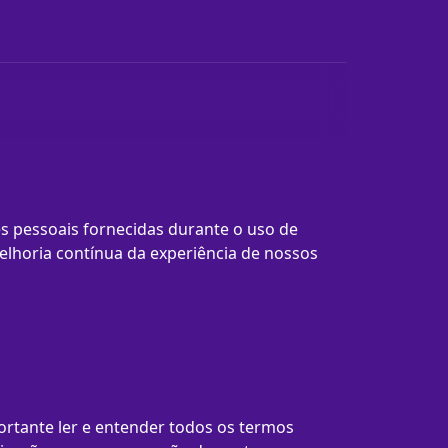
s pessoais fornecidas durante o uso de
elhoria contínua da experiência de nossos
rtante ler e entender todos os termos