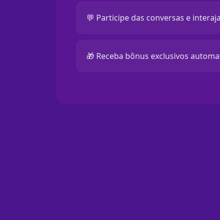
💬 Participe das conversas e interaj
🎁 Receba bônus exclusivos autom