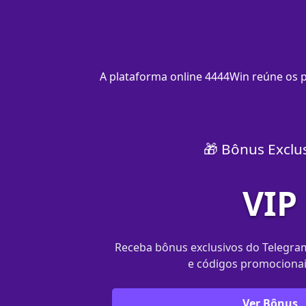
A plataforma online 4444Win reúne os pr
🎁 Bônus Exclu
VIP
Receba bônus exclusivos do Telegra
e códigos promocionai
Ver Bônus