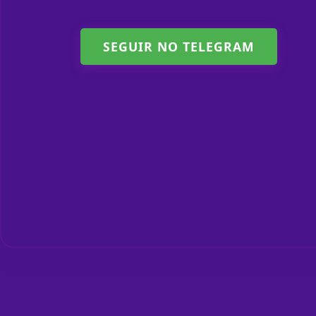
SEGUIR NO TELEGRAM