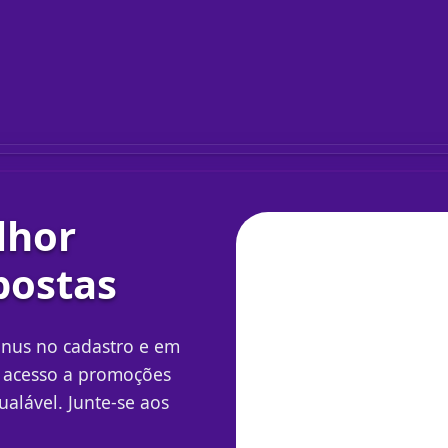
lhor
postas
nus no cadastro e em
 acesso a promoções
ualável. Junte-se aos