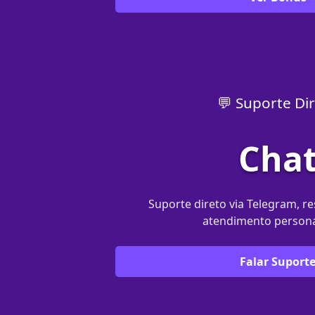
💬 Suporte Di
Cha
Suporte direto via Telegram, r
atendimento persona
Falar Suport