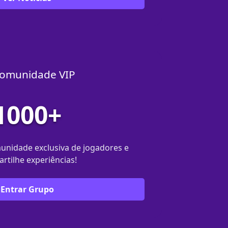
Comunidade VIP
1000+
unidade exclusiva de jogadores e
rtilhe experiências!
Entrar Grupo