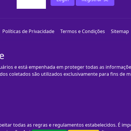
Políticas de Privacidade
Termos e Condições
Sitemap
de
suários e está empenhada em proteger todas as informaçõe
os coletados são utilizados exclusivamente para fins de m
itar todas as regras e regulamentos estabelecidos. É impo