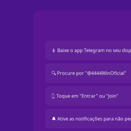
📱 Baixe o app Telegram no seu disp
🔍 Procure por "@4444WinOficial"
👆 Toque em "Entrar" ou "Join"
🔔 Ative as notificações para não p