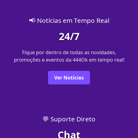
📢 Notícias em Tempo Real
24/7
Fique por dentro de todas as novidades,
promoções e eventos da 444Ok em tempo real!
Ver Notícias
💬 Suporte Direto
Chat