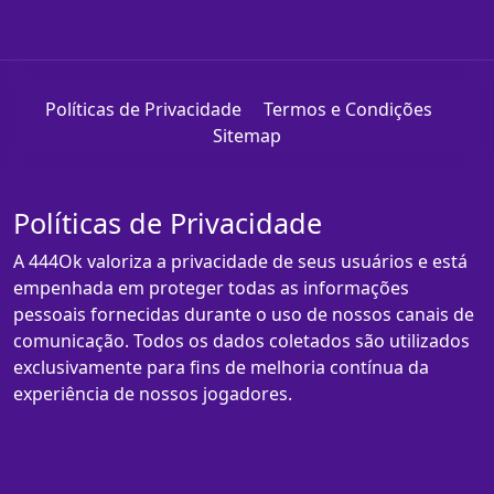
Políticas de Privacidade
Termos e Condições
Sitemap
Políticas de Privacidade
A 444Ok valoriza a privacidade de seus usuários e está
empenhada em proteger todas as informações
pessoais fornecidas durante o uso de nossos canais de
comunicação. Todos os dados coletados são utilizados
exclusivamente para fins de melhoria contínua da
experiência de nossos jogadores.