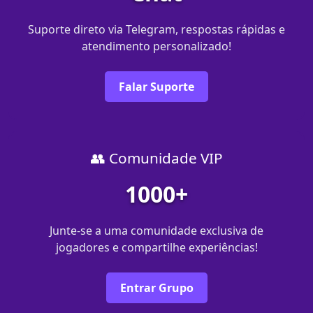
Suporte direto via Telegram, respostas rápidas e
atendimento personalizado!
Falar Suporte
👥 Comunidade VIP
1000+
Junte-se a uma comunidade exclusiva de
jogadores e compartilhe experiências!
Entrar Grupo