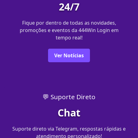
24/7
Fique por dentro de todas as novidades,
promoções e eventos da 444Win Login em
tempo real!
Ver Notícias
💬 Suporte Direto
Chat
Suporte direto via Telegram, respostas rápidas e
atendimento personalizado!