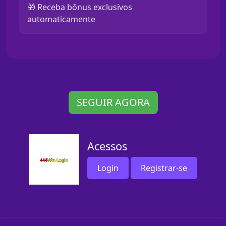
🎁 Receba bônus exclusivos
automaticamente
SEGUIR AGORA
Acessos
Login
Registrar-se