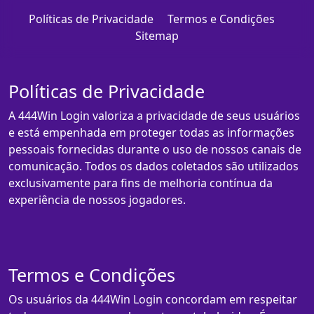
Políticas de Privacidade
Termos e Condições
Sitemap
Políticas de Privacidade
A 444Win Login valoriza a privacidade de seus usuários
e está empenhada em proteger todas as informações
pessoais fornecidas durante o uso de nossos canais de
comunicação. Todos os dados coletados são utilizados
exclusivamente para fins de melhoria contínua da
experiência de nossos jogadores.
Termos e Condições
Os usuários da 444Win Login concordam em respeitar