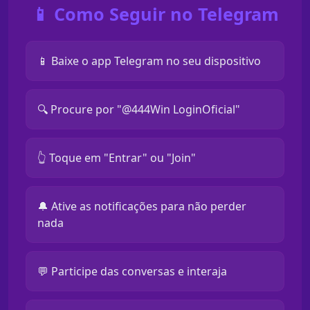
📱 Como Seguir no Telegram
📱 Baixe o app Telegram no seu dispositivo
🔍 Procure por "@444Win LoginOficial"
👆 Toque em "Entrar" ou "Join"
🔔 Ative as notificações para não perder
nada
💬 Participe das conversas e interaja