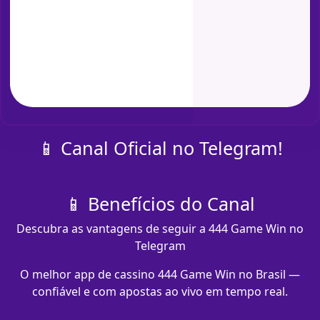
📱 Canal Oficial no Telegram!
📱 Benefícios do Canal
Descubra as vantagens de seguir a 444 Game Win no
Telegram
O melhor app de cassino 444 Game Win no Brasil —
confiável e com apostas ao vivo em tempo real.