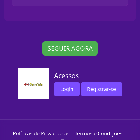
SEGUIR AGORA
Acessos
Login
Registrar-se
Políticas de Privacidade
Termos e Condições