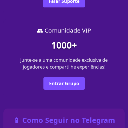
Falar Suporte
👥 Comunidade VIP
1000+
Junte-se a uma comunidade exclusiva de
jogadores e compartilhe experiências!
Entrar Grupo
📱 Como Seguir no Telegram