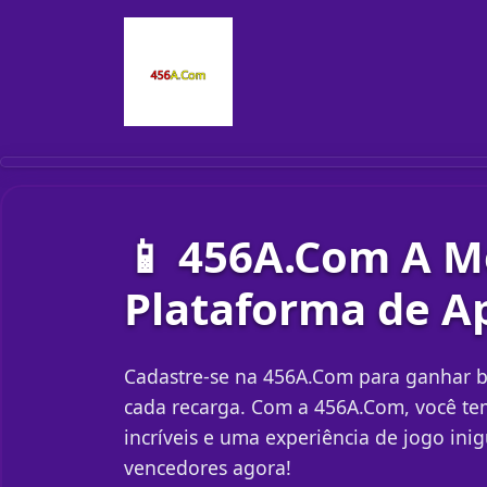
📱 456A.Com A M
Plataforma de A
Cadastre-se na 456A.Com para ganhar 
cada recarga. Com a 456A.Com, você t
incríveis e uma experiência de jogo inig
vencedores agora!