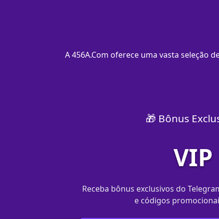
A 456A.Com oferece uma vasta seleção de 
🎁 Bônus Exclu
VIP
Receba bônus exclusivos do Telegra
e códigos promocionai