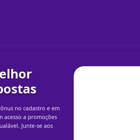
elhor
postas
bônus no cadastro e em
em acesso a promoções
ualável. Junte-se aos