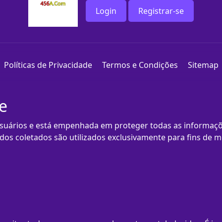
Login
Registrar-se
Políticas de Privacidade
Termos e Condições
Sitemap
de
 usuários e está empenhada em proteger todas as informaçõ
os coletados são utilizados exclusivamente para fins de m