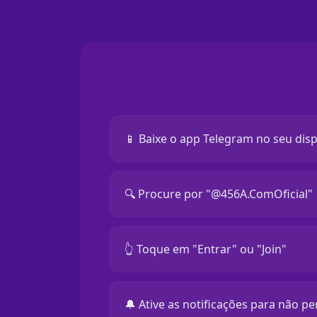
📱 Baixe o app Telegram no seu disp
🔍 Procure por "@456A.ComOficial"
👆 Toque em "Entrar" ou "Join"
🔔 Ative as notificações para não p