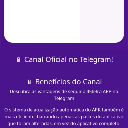
📱 Canal Oficial no Telegram!
📱 Benefícios do Canal
Descubra as vantagens de seguir a 456Bra APP no
Telegram
O sistema de atualização automática do APK também é
mais eficiente, baixando apenas as partes do aplicativo
que foram alteradas, em vez do aplicativo completo.