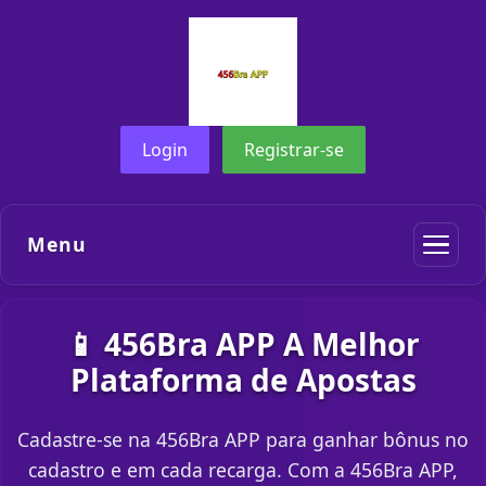
Login
Registrar-se
Menu
📱 456Bra APP A Melhor
Plataforma de Apostas
Cadastre-se na 456Bra APP para ganhar bônus no
cadastro e em cada recarga. Com a 456Bra APP,