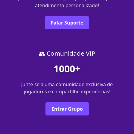
atendimento personalizado!
Falar Suporte
👥 Comunidade VIP
1000+
Junte-se a uma comunidade exclusiva de
jogadores e compartilhe experiências!
Entrar Grupo