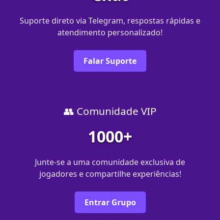
Suporte direto via Telegram, respostas rápidas e
atendimento personalizado!
Falar Suporte
👥 Comunidade VIP
1000+
Junte-se a uma comunidade exclusiva de
jogadores e compartilhe experiências!
Entrar Grupo