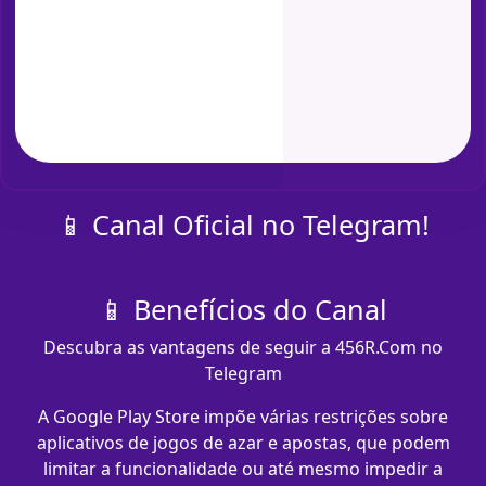
📱 Canal Oficial no Telegram!
📱 Benefícios do Canal
Descubra as vantagens de seguir a 456R.Com no
Telegram
A Google Play Store impõe várias restrições sobre
aplicativos de jogos de azar e apostas, que podem
limitar a funcionalidade ou até mesmo impedir a