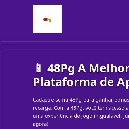
📱 48Pg A Melho
Plataforma de A
Cadastre-se na 48Pg para ganhar bônus
recarga. Com a 48Pg, você tem acesso a
uma experiência de jogo inigualável. J
agora!