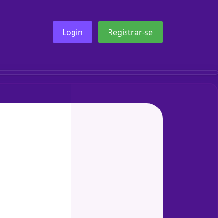
Login
Registrar-se