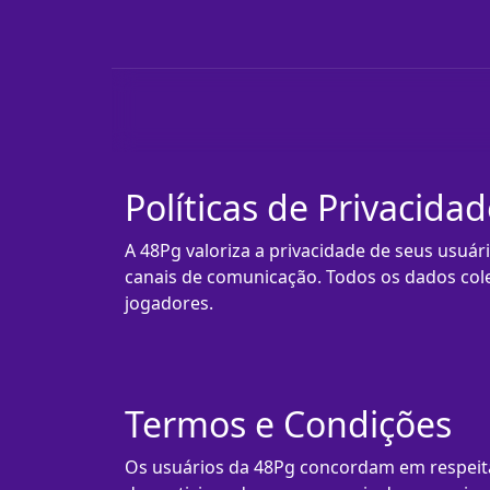
Políticas de Privacida
A 48Pg valoriza a privacidade de seus usuá
canais de comunicação. Todos os dados cole
jogadores.
Termos e Condições
Os usuários da 48Pg concordam em respeitar