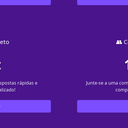
reto
👥 
t
espostas rápidas e
Junte-se a uma com
lizado!
compa
e