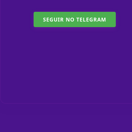
SEGUIR NO TELEGRAM