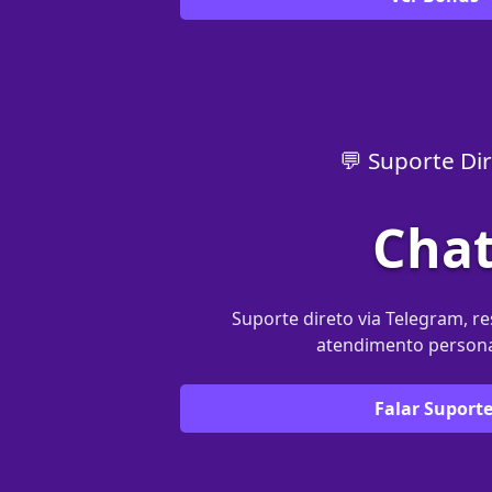
💬 Suporte Di
Cha
Suporte direto via Telegram, r
atendimento persona
Falar Suport