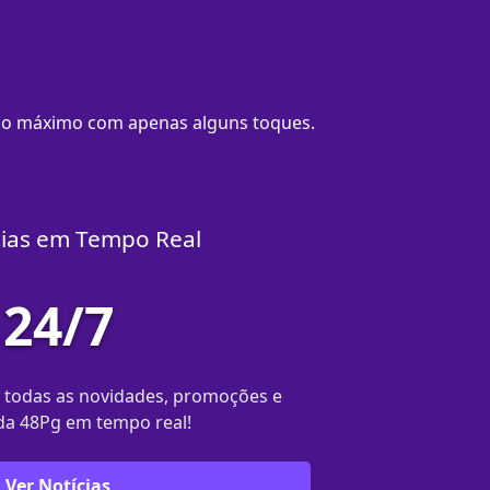
ir ao máximo com apenas alguns toques.
cias em Tempo Real
24/7
e todas as novidades, promoções e
da 48Pg em tempo real!
Ver Notícias