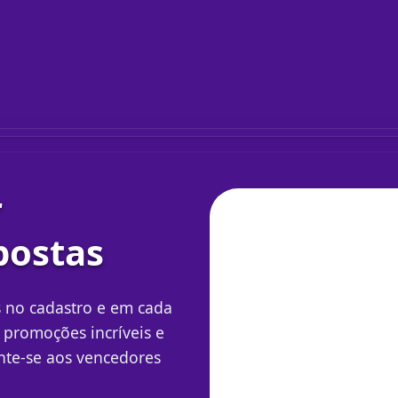
r
postas
 no cadastro e em cada
 promoções incríveis e
unte-se aos vencedores