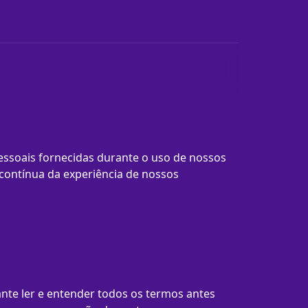
essoais fornecidas durante o uso de nossos
 contínua da experiência de nossos
nte ler e entender todos os termos antes