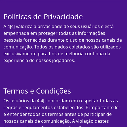
Políticas de Privacidade
A 4J4J valoriza a privacidade de seus usuários e está
empenhada em proteger todas as informações
pessoais fornecidas durante o uso de nossos canais de
comunicação. Todos os dados coletados são utilizados
exclusivamente para fins de melhoria contínua da
experiência de nossos jogadores.
Termos e Condições
Os usuários da 4J4J concordam em respeitar todas as
regras e regulamentos estabelecidos. É importante ler
e entender todos os termos antes de participar de
nossos canais de comunicação. A violação destes