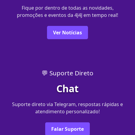
Fique por dentro de todas as novidades,
promoções e eventos da 4J4J em tempo real!
Ver Notícias
💬 Suporte Direto
Chat
Suporte direto via Telegram, respostas rápidas e
atendimento personalizado!
Falar Suporte