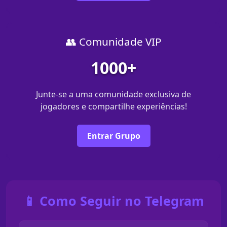
👥 Comunidade VIP
1000+
Junte-se a uma comunidade exclusiva de
jogadores e compartilhe experiências!
Entrar Grupo
📱 Como Seguir no Telegram