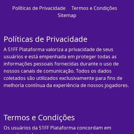
Políticas de Privacidade
Termos e Condições
Sitemap
Políticas de Privacidade
A 51FF Plataforma valoriza a privacidade de seus
usuários e está empenhada em proteger todas as
informações pessoais fornecidas durante o uso de
nossos canais de comunicação. Todos os dados
coletados são utilizados exclusivamente para fins de
melhoria contínua da experiência de nossos jogadores.
Termos e Condições
Os usuários da 51FF Plataforma concordam em