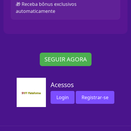
🎁 Receba bônus exclusivos
automaticamente
SEGUIR AGORA
Acessos
Login
Registrar-se