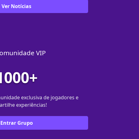
Ver Notícias
Comunidade VIP
1000+
unidade exclusiva de jogadores e
rtilhe experiências!
Entrar Grupo