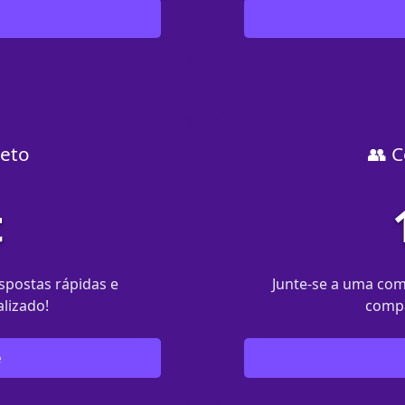
reto
👥 
t
espostas rápidas e
Junte-se a uma com
lizado!
compa
e