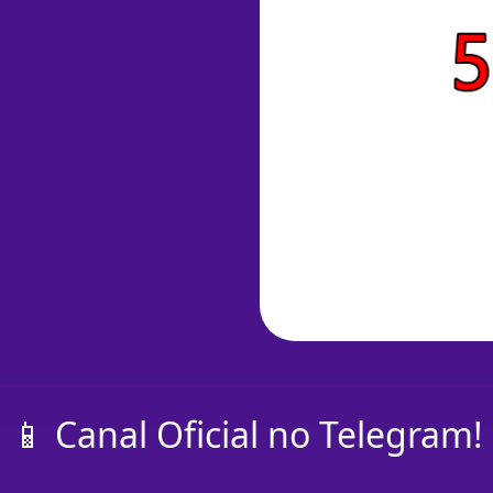
📱 Canal Oficial no Telegram!