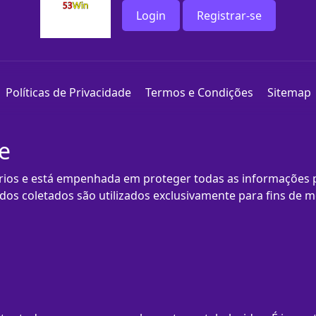
Login
Registrar-se
Políticas de Privacidade
Termos e Condições
Sitemap
de
ários e está empenhada em proteger todas as informações 
os coletados são utilizados exclusivamente para fins de m