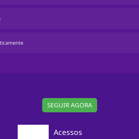
a
aticamente
SEGUIR AGORA
Acessos