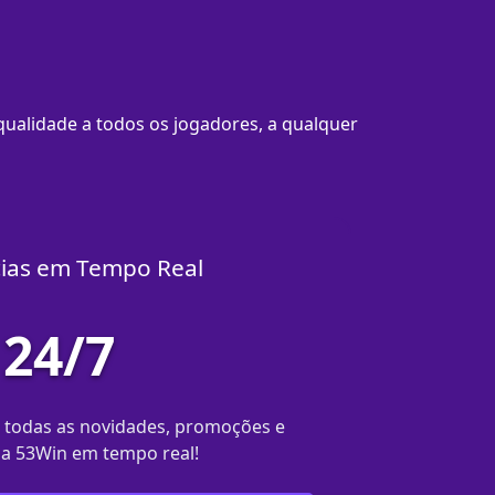
 qualidade a todos os jogadores, a qualquer
cias em Tempo Real
24/7
e todas as novidades, promoções e
a 53Win em tempo real!