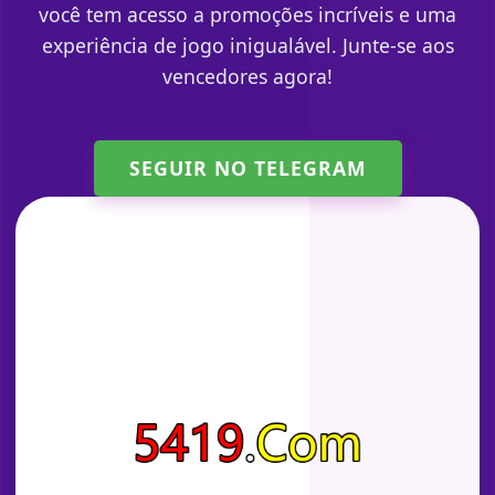
você tem acesso a promoções incríveis e uma
experiência de jogo inigualável. Junte-se aos
vencedores agora!
SEGUIR NO TELEGRAM