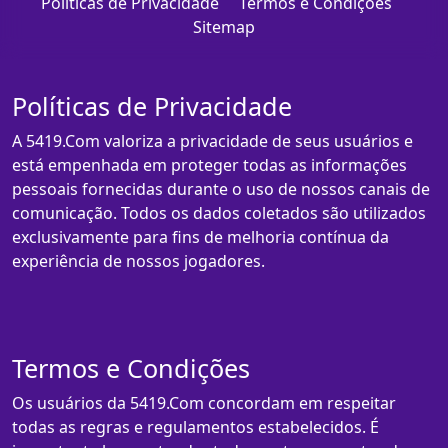
Políticas de Privacidade
Termos e Condições
Sitemap
Políticas de Privacidade
A 5419.Com valoriza a privacidade de seus usuários e
está empenhada em proteger todas as informações
pessoais fornecidas durante o uso de nossos canais de
comunicação. Todos os dados coletados são utilizados
exclusivamente para fins de melhoria contínua da
experiência de nossos jogadores.
Termos e Condições
Os usuários da 5419.Com concordam em respeitar
todas as regras e regulamentos estabelecidos. É