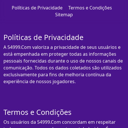
Políticas de Privacidade
Termos e Condições
Sitemap
Políticas de Privacidade
A 54999.Com valoriza a privacidade de seus usuários e
está empenhada em proteger todas as informações
pessoais fornecidas durante o uso de nossos canais de
comunicação. Todos os dados coletados são utilizados
exclusivamente para fins de melhoria contínua da
experiência de nossos jogadores.
Termos e Condições
Os usuários da 54999.Com concordam em respeitar