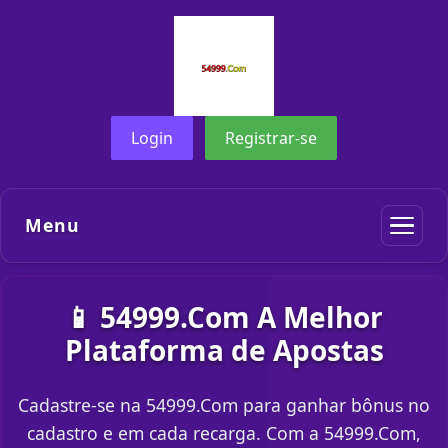
Login
Registrar-se
Menu
📱 54999.Com A Melhor
Plataforma de Apostas
Cadastre-se na 54999.Com para ganhar bônus no
cadastro e em cada recarga. Com a 54999.Com,