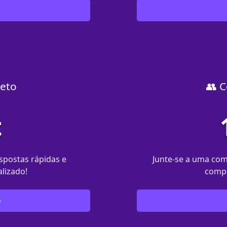
reto
👥 
t
espostas rápidas e
Junte-se a uma com
lizado!
compa
e