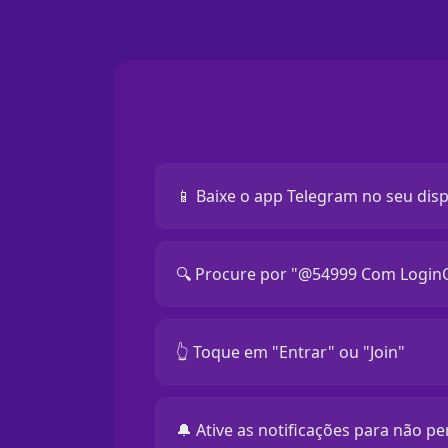
📱 Baixe o app Telegram no seu disp
🔍 Procure por "@54999 Com LoginO
👆 Toque em "Entrar" ou "Join"
🔔 Ative as notificações para não p