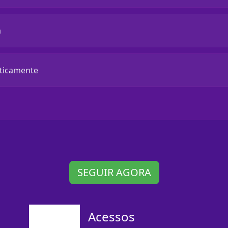
a
aticamente
SEGUIR AGORA
Acessos