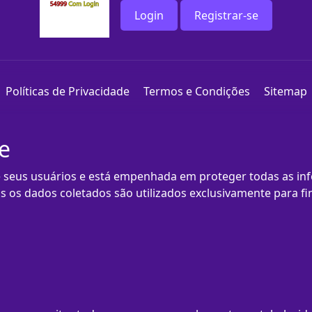
Login
Registrar-se
Políticas de Privacidade
Termos e Condições
Sitemap
de
de seus usuários e está empenhada em proteger todas as in
 os dados coletados são utilizados exclusivamente para fi