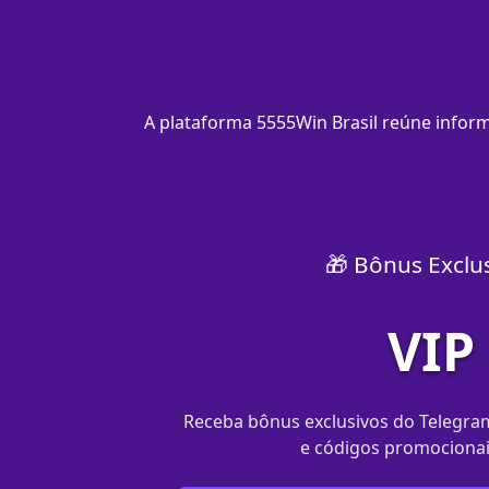
A plataforma 5555Win Brasil reúne infor
🎁 Bônus Exclu
VIP
Receba bônus exclusivos do Telegra
e códigos promocionai