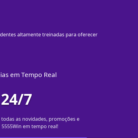
dentes altamente treinadas para oferecer
cias em Tempo Real
24/7
e todas as novidades, promoções e
 5555Win em tempo real!