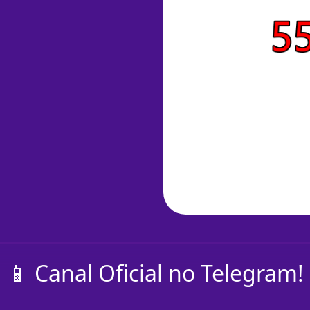
📱 Canal Oficial no Telegram!