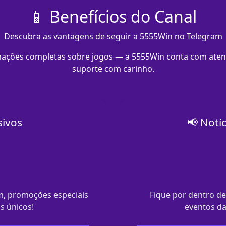
📱 Benefícios do Canal
Descubra as vantagens de seguir a 5555Win no Telegram
mações completas sobre jogos — a 5555Win conta com aten
suporte com carinho.
sivos
📢 Notí
m, promoções especiais
Fique por dentro d
s únicos!
eventos da