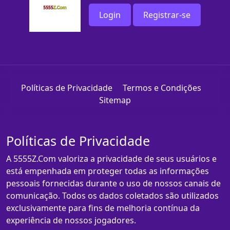
Login
Registrar-se
Políticas de Privacidade
Termos e Condições
Sitemap
Políticas de Privacidade
A 5555Z.Com valoriza a privacidade de seus usuários e
está empenhada em proteger todas as informações
pessoais fornecidas durante o uso de nossos canais de
comunicação. Todos os dados coletados são utilizados
exclusivamente para fins de melhoria contínua da
experiência de nossos jogadores.