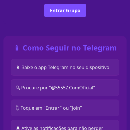
Entrar Grupo
📱 Como Seguir no Telegram
📱 Baixe o app Telegram no seu dispositivo
🔍 Procure por "@5555Z.ComOficial"
👆 Toque em "Entrar" ou "Join"
🔔 Ative as notificações para não perder